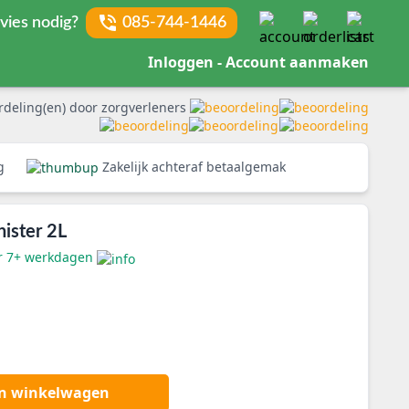
vies nodig?
085-744-1446
Inloggen - Account aanmaken
rdeling(en) door zorgverleners
rg
Zakelijk achteraf betaalgemak
ister 2L
er 7+ werkdagen
an winkelwagen