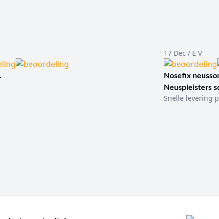
17 Dec / E V
.
Nosefix neusson
Neuspleisters 
Snelle levering p