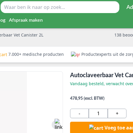
Ad
log
Afspraak maken
erbaar Vet Canister 2L
138
beoo
7.000+ medische producten
Productexperts uit de zo
Autoclaveerbaar Vet Can
Vandaag besteld, verwacht ov
478,95 (excl. BTW)
-
+
Voeg toe a