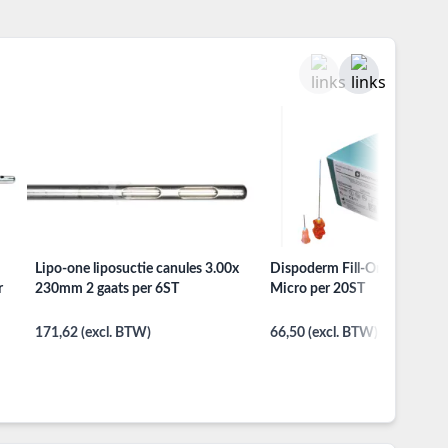
Lipo-one liposuctie canules 3.00x
Dispoderm Fill-One filler can
r
230mm 2 gaats per 6ST
Micro per 20ST
171,62 (excl. BTW)
66,50 (excl. BTW)