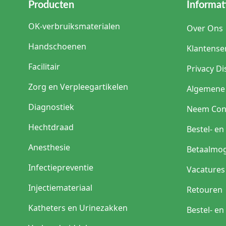
Producten
Informat
OK-verbruiksmaterialen
Over Ons
Handschoenen
Klantense
Facilitair
Privacy Di
Zorg en Verpleegartikelen
Algemene
Diagnostiek
Neem Con
Hechtdraad
Bestel- e
Anesthesie
Betaalmog
Infectiepreventie
Vacatures
Injectiemateriaal
Retouren
Katheters en Urinezakken
Bestel- e