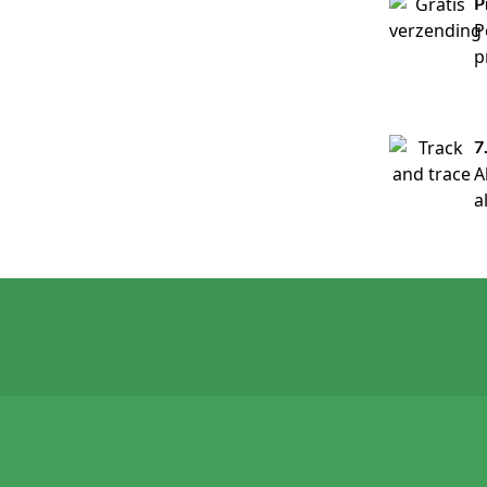
P
P
p
7
A
a