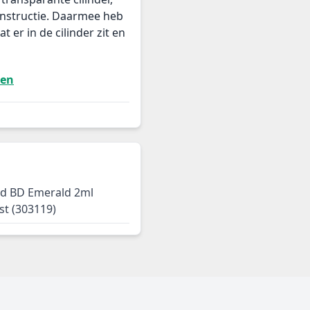
onstructie. Daarmee heb
t er in de cilinder zit en
ten
ld BD Emerald 2ml
t (303119)