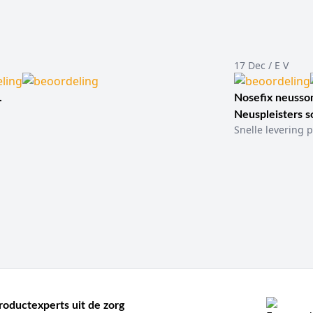
17 Dec / E V
.
Nosefix neusson
Neuspleisters 
Snelle levering p
roductexperts uit de zorg