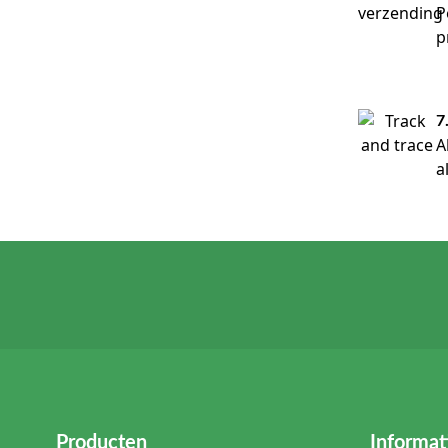
P
p
7
A
a
Producten
Informat