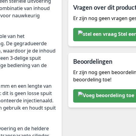
en steriele uitvoering
combinatie van inhoud
Vragen over dit produc
g voor nauwkeurig
Er zijn nog geen vragen ges
Stel ee
ole van het
ing. De gegradueerde
p, waardoor je de inhoud
 een 3-delige spuit
Beoordelingen
ige bediening van de
Er zijn nog geen beoordeli
beoordeling toe!
8 mm en een lengte van
 dit is geen losse spuit
nteerde injectienaald.
n gebruik en houdt spuit
oering en de heldere
transparante cilinder,