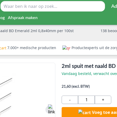
Ad
log
Afspraak maken
naald BD Emerald 2ml 0,8x40mm per 100st
138
beoo
7.000+ medische producten
Productexperts uit de zo
2ml spuit met naald B
Vandaag besteld, verwacht ov
21,60 (excl. BTW)
-
+
Voeg toe a