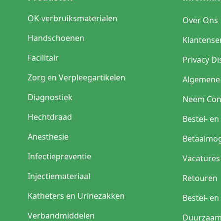
OK-verbruiksmaterialen
Over Ons
Handschoenen
Klantense
Facilitair
Privacy Di
Zorg en Verpleegartikelen
Algemene
Diagnostiek
Neem Con
Hechtdraad
Bestel- e
Anesthesie
Betaalmog
Infectiepreventie
Vacatures
Injectiemateriaal
Retouren
Katheters en Urinezakken
Bestel- e
Verbandmiddelen
Duurzaam