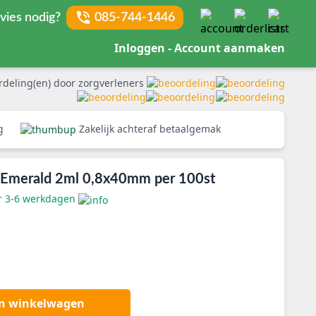
vies nodig?
085-744-1446
Inloggen - Account aanmaken
rdeling(en) door zorgverleners
rg
Zakelijk achteraf betaalgemak
D Emerald 2ml 0,8x40mm per 100st
er 3-6 werkdagen
an winkelwagen