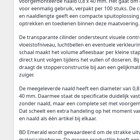
voorgemonteerde naald 0,8 x 40 mm. Het gaat om e
voor eenmalig gebruik, verpakt per 100 stuks. De 
en naaldlengte geeft een compacte spuitoplossin
optrekken en toedienen binnen deze maatvoering.
De transparante cilinder ondersteunt visuele contr
vloeistofniveau, luchtbellen en eventuele verkleur
schaal maakt het volume afleesbaar per kleine sta
direct kunt volgen tijdens het vullen of doseren. Bij
draagt de stopperconstructie bij aan een gelijkmat
zuiger.
De meegeleverde naald heeft een diameter van 0,
40 mm. Daarmee staat de specificatie duidelijk vast:
zonder naald, maar een complete set met voorgemo
Dat scheelt een extra handeling op het moment va
en naald als één artikel bij elkaar.
BD Emerald wordt gewaardeerd om de strakke uitv
materiaalopbouw. De groene productlijn heeft een 