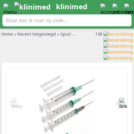
klinimed
Home
»
Recent toegevoegd
»
Spuit met naald BD Emerald 10ml 0,8x40mm per 100st - UITLOPEND
138