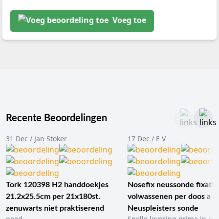
Voeg toe
Recente Beoordelingen
31 Dec / Jan Stoker
17 Dec / E V
Tork 120398 H2 handdoekjes
Nosefix neussonde fixatie
21.2x25.5cm per 21x180st.
volwassenen per doos a 1
zenuwarts niet praktiserend
Neuspleisters sonde
goed..
Snelle levering prima in ord