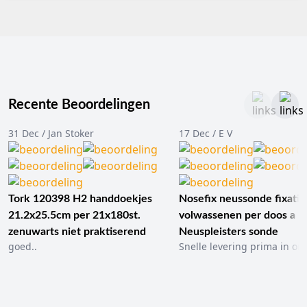
Recente Beoordelingen
31 Dec / Jan Stoker
17 Dec / E V
Tork 120398 H2 handdoekjes
Nosefix neussonde fixatie
21.2x25.5cm per 21x180st.
volwassenen per doos a 1
zenuwarts niet praktiserend
Neuspleisters sonde
goed..
Snelle levering prima in ord