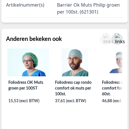
Artikelnummer(s)
Barrier Ok Muts Philip groen
per 100st. (621301)
Anderen bekeken ook
Foliodress OK Muts
Foliodress cap rondo
Foliodress cap
groen per 100ST
comfort ok muts per
comfort form p
100st.
60st.
15,53 (excl. BTW)
37,61 (excl. BTW)
46,88 (excl. B