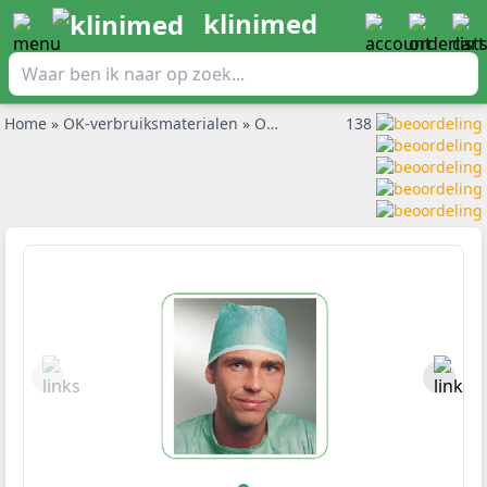
klinimed
Home
»
OK-verbruiksmaterialen
»
Operatiemutsen
138
»
Barrier Ok Mu