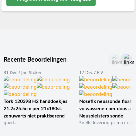
Recente Beoordelingen
31 Dec / Jan Stoker
17 Dec / E V
Tork 120398 H2 handdoekjes
Nosefix neussonde fixatie
21.2x25.5cm per 21x180st.
volwassenen per doos a 1
zenuwarts niet praktiserend
Neuspleisters sonde
goed..
Snelle levering prima in ord