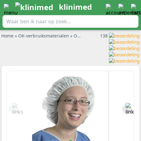
klinimed
Home
»
OK-verbruiksmaterialen
»
Operatiemutsen
138
»
Foliodress O