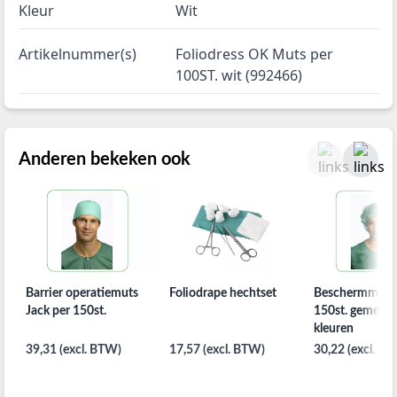
Kleur
Wit
Artikelnummer(s)
Foliodress OK Muts per
100ST. wit (992466)
Anderen bekeken ook
Barrier operatiemuts
Foliodrape hechtset
Beschermmuts
Jack per 150st.
150st. gemeng
kleuren
39,31 (excl. BTW)
17,57 (excl. BTW)
30,22 (excl. B