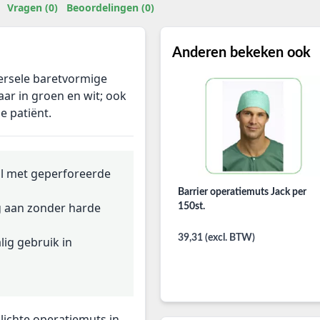
Vragen (0)
Beoordelingen (0)
Anderen bekeken ook
ersele baretvormige
aar in groen en wit; ook
e patiënt.
aal met geperforeerde
Barrier operatiemuts Jack per
tig aan zonder harde
150st.
39,31 (excl. BTW)
lig gebruik in
lichte operatiemuts in