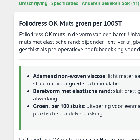
Omschrijving
Specificaties
Anderen bekeken ook (11)
Foliodress OK Muts groen per 100ST
Foliodress OK muts in de vorm van een baret. Univ
muts met elastische rand; bijzonder licht, verkrijgb
geschikt als pre-operatieve hoofdbedekking voor d
Ademend non-woven viscose
: licht materi
structuur voor goede luchtcirculatie
Baretvorm met elastische rand
: sluit pret
afwerking
Groen, per 100 stuks
: uitvoering voor eenma
praktische bundelverpakking
De Foliodress OK muts groen van Hartmann is een 