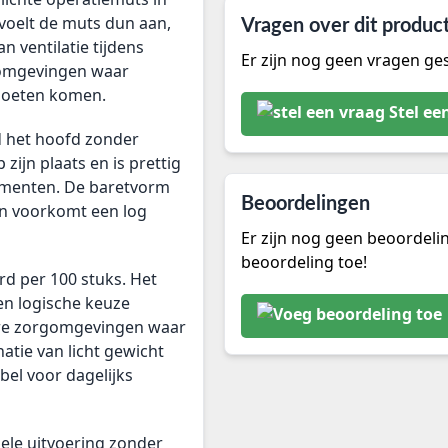
voelt de muts dun aan,
Vragen over dit produc
n ventilatie tijdens
Er zijn nog geen vragen ges
 omgevingen waar
moeten komen.
Stel ee
d het hoofd zonder
ijn plaats en is prettig
omenten. De baretvorm
Beoordelingen
en voorkomt een log
Er zijn nog geen beoordeli
beoordeling toe!
rd per 100 stuks. Het
en logische keuze
ere zorgomgevingen waar
tie van licht gewicht
el voor dagelijks
ele uitvoering zonder