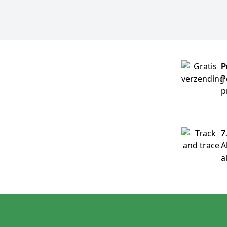
P
P
p
7
A
a