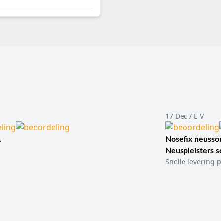
17 Dec / E V
.
Nosefix neusson
Neuspleisters 
Snelle levering p