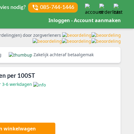
vies nodig?
085-744-1446
Inloggen - Account aanmaken
rdeling(en) door zorgverleners
rg
Zakelijk achteraf betaalgemak
oen per 100ST
er 3-6 werkdagen
an winkelwagen