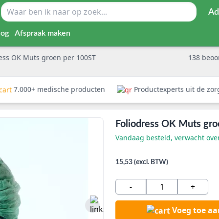
Ad
log
Afspraak maken
ress OK Muts groen per 100ST
138
beoo
7.000+ medische producten
Productexperts uit de zo
Foliodress OK Muts gr
Vandaag besteld, verwacht ov
15,53 (excl. BTW)
-
+
Voeg toe a