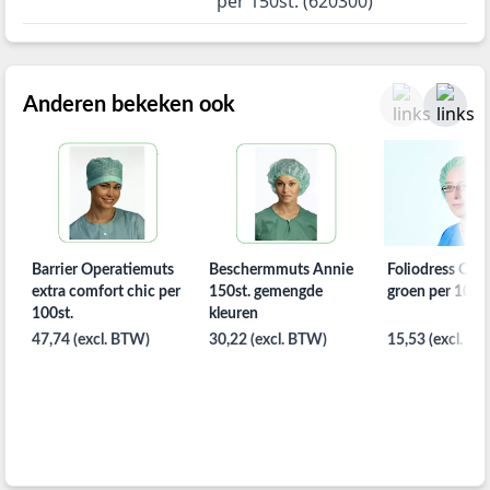
per 150st. (620300)
Anderen bekeken ook
Barrier Operatiemuts
Beschermmuts Annie
Foliodress OK 
extra comfort chic per
150st. gemengde
groen per 100S
100st.
kleuren
47,74 (excl. BTW)
30,22 (excl. BTW)
15,53 (excl. B