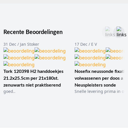
Recente Beoordelingen
31 Dec / Jan Stoker
17 Dec / E V
Tork 120398 H2 handdoekjes
Nosefix neussonde fixatie
21.2x25.5cm per 21x180st.
volwassenen per doos a 1
zenuwarts niet praktiserend
Neuspleisters sonde
goed..
Snelle levering prima in ord