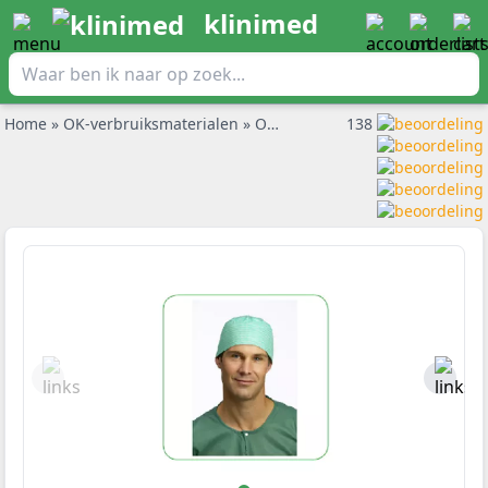
klinimed
Home
»
OK-verbruiksmaterialen
»
Operatiemutsen
138
»
Barrier opera