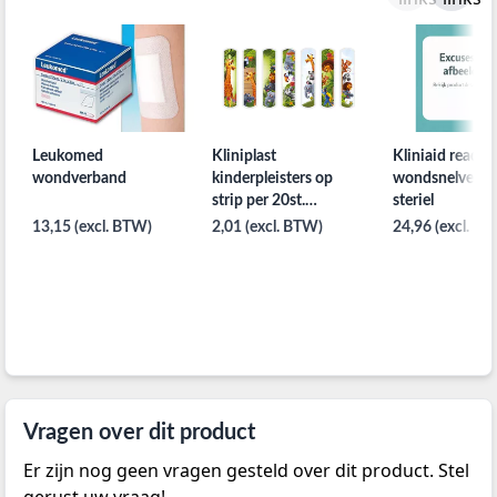
Leukomed
Kliniplast
Kliniaid ready
wondverband
kinderpleisters op
wondsnelverb
strip per 20st.
steriel
19x76mm
13,15 (excl. BTW)
2,01 (excl. BTW)
24,96 (excl. B
Vragen over dit product
Er zijn nog geen vragen gesteld over dit product. Stel