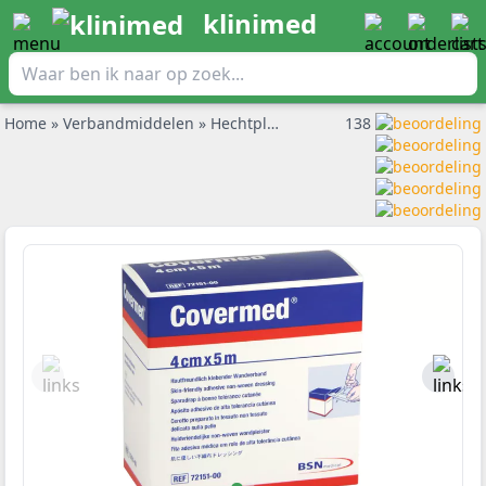
klinimed
Home
»
Verbandmiddelen
»
Hechtpleisters en pleisterrol
138
»
Coverme