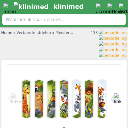
klinimed
Home
»
Verbandmiddelen
»
Pleisters
»
Kliniplast kinderpleisters 
138