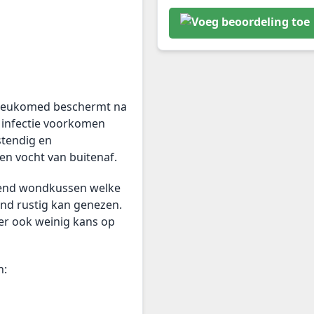
 Leukomed beschermt na
t infectie voorkomen
tendig en
n vocht van buitenaf.
rend wondkussen welke
ond rustig kan genezen.
 er ook weinig kans op
n: