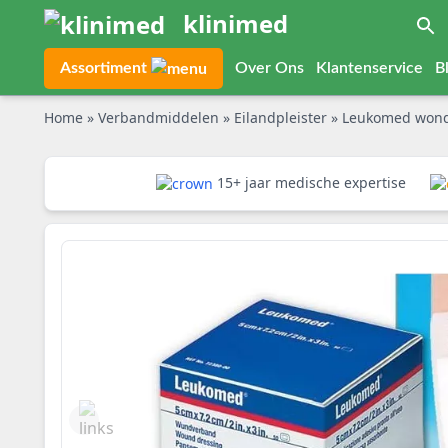
klinimed
Assortiment
Over Ons
Klantenservice
B
Home
»
Verbandmiddelen
»
Eilandpleister
»
Leukomed won
15+ jaar medische expertise