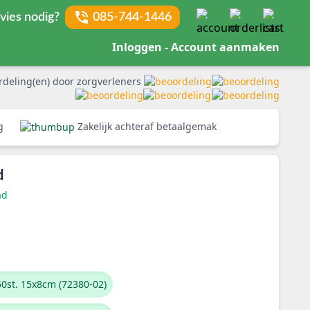
vies nodig?
085-744-1446
Inloggen - Account aanmaken
rdeling(en) door zorgverleners
rg
Zakelijk achteraf betaalgemak
d
ad
0st. 15x8cm (72380-02)