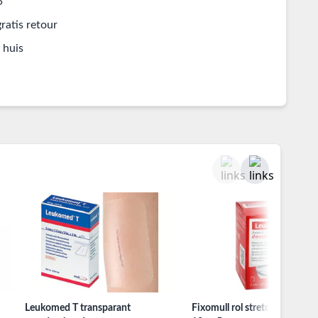
5
ratis retour
 huis
Leukomed T transparant
Fixomull rol stretch fixatiefol