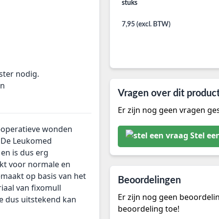
stuks
7,95 (excl. BTW)
ster nodig.
en
Vragen over dit produc
Er zijn nog geen vragen ges
t-operatieve wonden
Stel ee
. De Leukomed
 en is dus erg
ikt voor normale en
emaakt op basis van het
Beoordelingen
iaal van fixomull
Er zijn nog geen beoordeli
ze dus uitstekend kan
beoordeling toe!