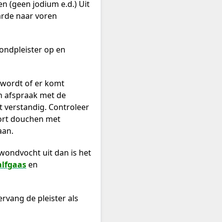
n (geen jodium e.d.) Uit
rde naar voren
ondpleister op en
 wordt of er komt
n afspraak met de
at verstandig. Controleer
Kort douchen met
aan.
wondvocht uit dan is het
alfgaas
en
ervang de pleister als