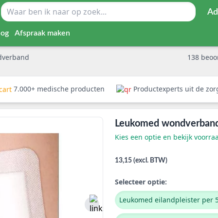
Ad
log
Afspraak maken
dverband
138
beoo
7.000+ medische producten
Productexperts uit de zo
Leukomed wondverban
Kies een optie en bekijk voorra
13,15 (excl. BTW)
Selecteer optie:
Leukomed eilandpleister per 5