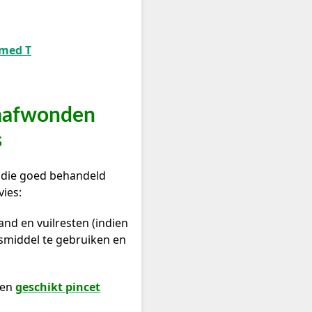
med T
haafwonden
s
 die goed behandeld
ies:
nd en vuilresten (indien
smiddel te gebruiken en
een
geschikt pincet