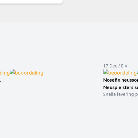
17 Dec / E V
.
Nosefix neusson
Neuspleisters 
Snelle levering p