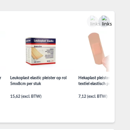
r
Leukoplast elastic pleister op rol
Hekaplast pleister 19x72mm
5mx8cm per stuk
textiel elastisch per 100st.
15,62 (excl. BTW)
7,12 (excl. BTW)