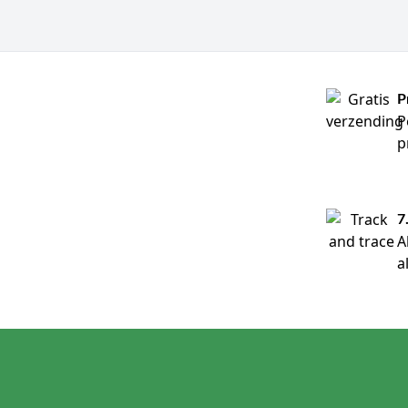
P
P
p
7
A
a