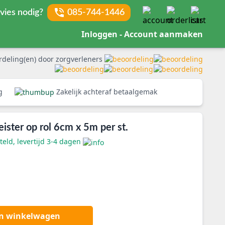
vies nodig?
085-744-1446
Inloggen - Account aanmaken
rdeling(en) door zorgverleners
rg
Zakelijk achteraf betaalgemak
ister op rol 6cm x 5m per st.
eld, levertijd 3-4 dagen
an winkelwagen