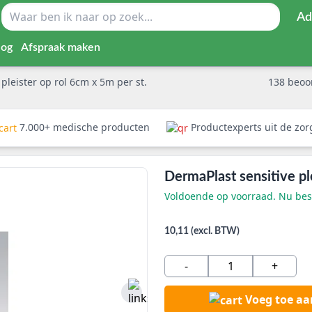
Ad
log
Afspraak maken
pleister op rol 6cm x 5m per st.
138
beoo
7.000+ medische producten
Productexperts uit de zo
DermaPlast sensitive ple
Voldoende op voorraad. Nu best
10,11 (excl. BTW)
-
+
Voeg toe a