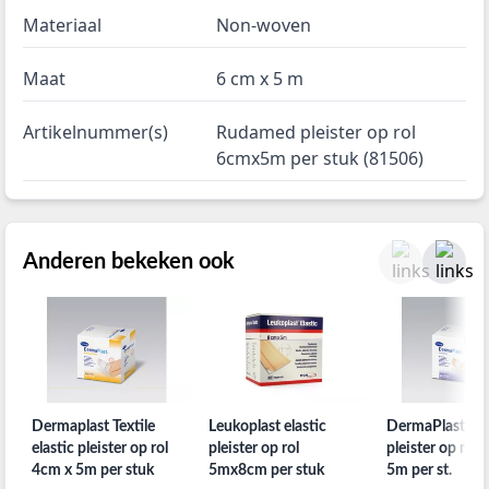
Materiaal
Non-woven
Maat
6 cm x 5 m
Artikelnummer(s)
Rudamed pleister op rol
6cmx5m per stuk (81506)
Anderen bekeken ook
Dermaplast Textile
Leukoplast elastic
DermaPlast sen
elastic pleister op rol
pleister op rol
pleister op rol 
4cm x 5m per stuk
5mx8cm per stuk
5m per st.