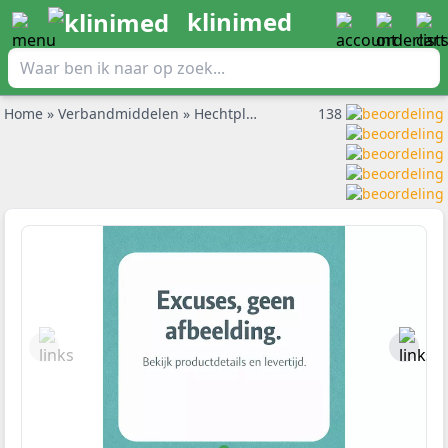
klinimed
Home
»
Verbandmiddelen
»
Hechtpleisters en pleisterrol
138
»
Rudame