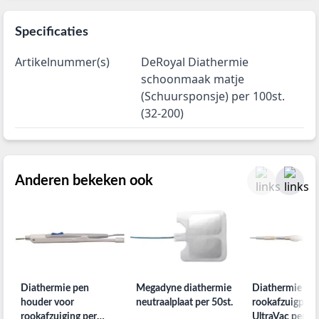
Specificaties
Artikelnummer(s)
DeRoyal Diathermie
schoonmaak matje
(Schuursponsje) per 100st.
(32-200)
Anderen bekeken ook
Diathermie pen
Megadyne diathermie
Diathermie
houder voor
neutraalplaat per 50st.
rookafzuigpotl
rookafzuiging per
UltraVac per 20