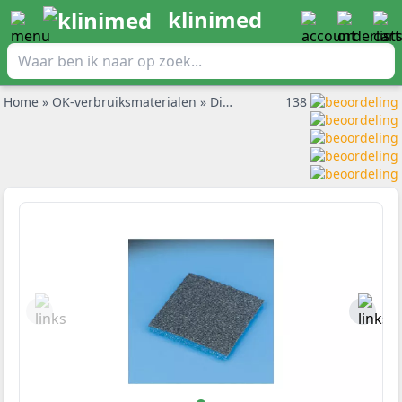
klinimed
Home
»
OK-verbruiksmaterialen
»
Diathermie
»
138
DeRoyal Diathermi