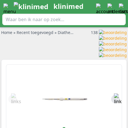
klinimed
Home
»
Recent toegevoegd
»
Diathermie rookafzuigpotlood UltraVac per 20st.
138