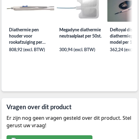
Diathermie pen
Megadyne diathermie
DeRoyal dispos
houder voor
neutraalplaat per 50st.
diathermiepen
rookafzuiging per
model per 100s
25st. met 3m kabel
808,92 (excl. BTW)
300,94 (excl. BTW)
362,24 (excl. 
Vragen over dit product
Er zijn nog geen vragen gesteld over dit product. Stel
gerust uw vraag!