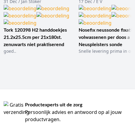
31 Dec / Jan Stoker
17 Dec / E V
Tork 120398 H2 handdoekjes
Nosefix neussonde fixatie
21.2x25.5cm per 21x180st.
volwassenen per doos a 1
zenuwarts niet praktiserend
Neuspleisters sonde
goed..
Snelle levering prima in ord
Productexperts uit de zorg
Persoonlijk advies en antwoord op al jouw
productvragen.