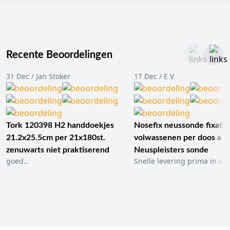
Recente Beoordelingen
31 Dec / Jan Stoker
17 Dec / E V
Tork 120398 H2 handdoekjes
Nosefix neussonde fixatie
21.2x25.5cm per 21x180st.
volwassenen per doos a 1
zenuwarts niet praktiserend
Neuspleisters sonde
goed..
Snelle levering prima in ord