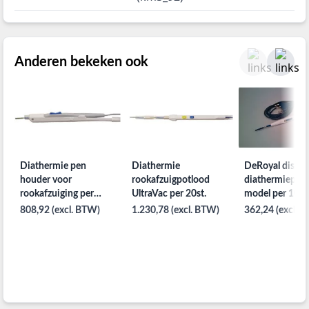
Anderen bekeken ook
Diathermie pen
Diathermie
DeRoyal dispos
houder voor
rookafzuigpotlood
diathermiepen
rookafzuiging per
UltraVac per 20st.
model per 100s
25st. met 3m kabel
808,92 (excl. BTW)
1.230,78 (excl. BTW)
362,24 (excl. 