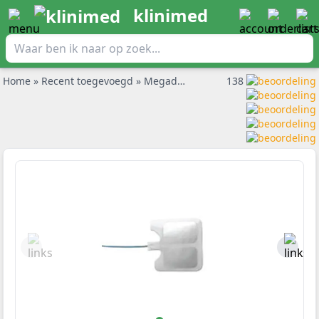
klinimed
Home
»
Recent toegevoegd
»
Megadyne diathermie neutraalplaat per 50st.
138