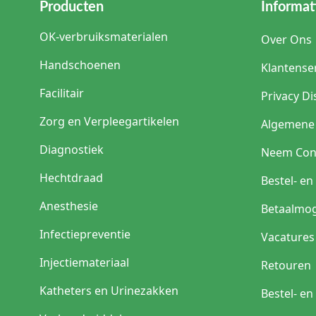
Producten
Informat
OK-verbruiksmaterialen
Over Ons
Handschoenen
Klantense
Facilitair
Privacy Di
Zorg en Verpleegartikelen
Algemene
Diagnostiek
Neem Con
Hechtdraad
Bestel- e
Anesthesie
Betaalmog
Infectiepreventie
Vacatures
Injectiemateriaal
Retouren
Katheters en Urinezakken
Bestel- e