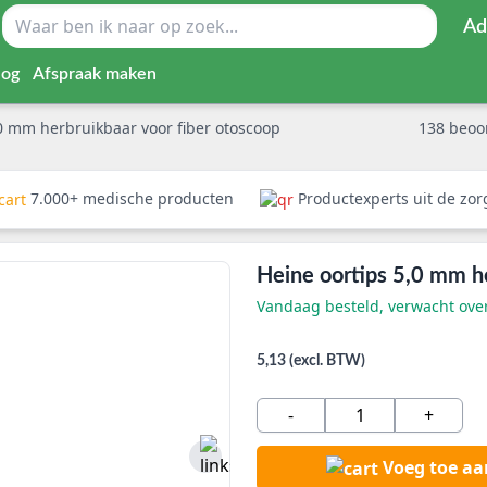
Ad
log
Afspraak maken
,0 mm herbruikbaar voor fiber otoscoop
138
beoo
7.000+ medische producten
Productexperts uit de zo
Heine oortips 5,0 mm he
Vandaag besteld, verwacht ov
5,13 (excl. BTW)
-
+
Voeg toe a