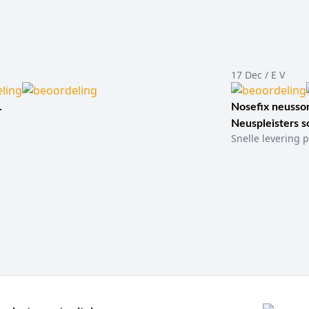
17 Dec / E V
.
Nosefix neusson
Neuspleisters 
Snelle levering p