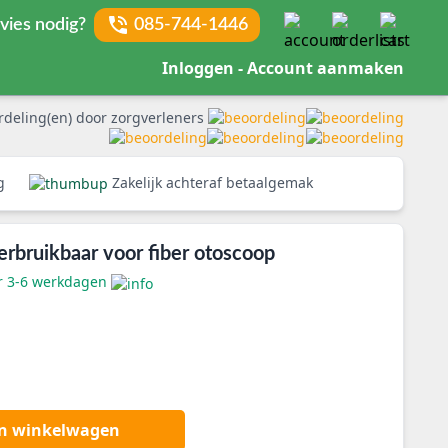
vies nodig?
085-744-1446
Inloggen - Account aanmaken
rdeling(en) door zorgverleners
rg
Zakelijk achteraf betaalgemak
rbruikbaar voor fiber otoscoop
er 3-6 werkdagen
an winkelwagen