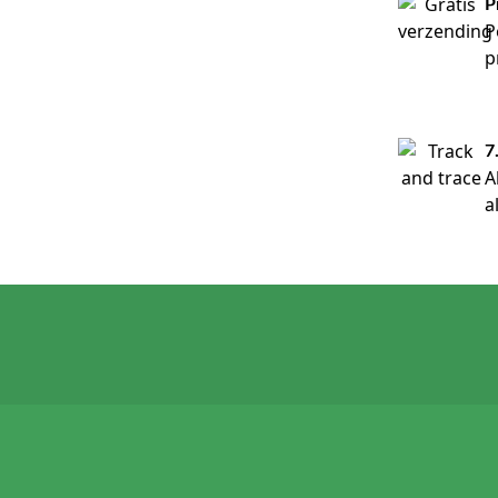
P
P
p
7
A
a