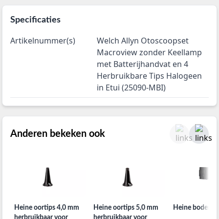
Specificaties
Artikelnummer(s)
Welch Allyn Otoscoopset
Macroview zonder Keellamp
met Batterijhandvat en 4
Herbruikbare Tips Halogeen
in Etui (25090-MBI)
Anderen bekeken ook
Heine oortips 4,0 mm
Heine oortips 5,0 mm
Heine bodemka
herbruikbaar voor
herbruikbaar voor