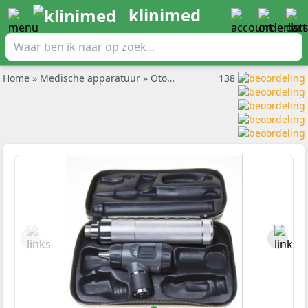
klinimed
Home
»
Medische apparatuur
»
Otoscoop
»
Welch Allyn Otoscoops
138