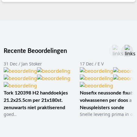
Recente Beoordelingen
31 Dec / Jan Stoker
17 Dec / E V
Tork 120398 H2 handdoekjes
Nosefix neussonde fixatie
21.2x25.5cm per 21x180st.
volwassenen per doos a 1
zenuwarts niet praktiserend
Neuspleisters sonde
goed..
Snelle levering prima in ord