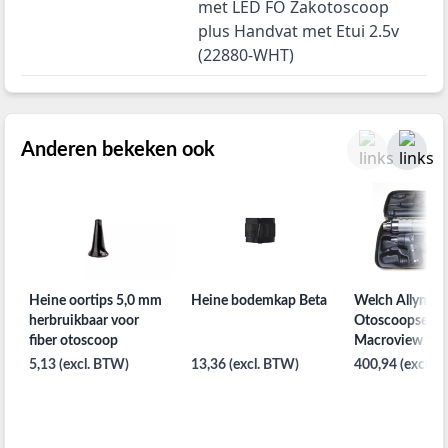
met LED FO Zakotoscoop
plus Handvat met Etui 2.5v
(22880-WHT)
Anderen bekeken ook
Heine oortips 5,0 mm
Heine bodemkap Beta
Welch Allyn
herbruikbaar voor
Otoscoopset
fiber otoscoop
Macroview zon
Keellamp met
5,13 (excl. BTW)
13,36 (excl. BTW)
400,94 (excl. 
Batterijhandvat
Herbruikbare T
Halogeen in Et