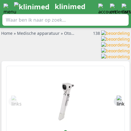
klinimed
Home
»
Medische apparatuur
»
Otoscoop
»
Welch Allyn Otoscoops
138