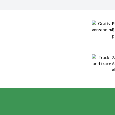
P
P
p
7
A
a