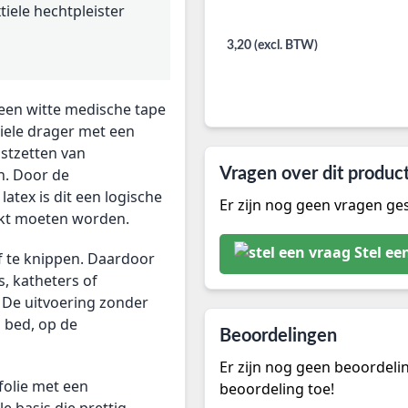
xtiele hechtpleister
3,20 (excl. BTW)
 een witte medische tape
tiele drager met een
astzetten van
n. Door de
Vragen over dit produc
atex is dit een logische
Er zijn nog geen vragen ges
rkt moeten worden.
Stel ee
af te knippen. Daardoor
, katheters of
 De uitvoering zonder
 bed, op de
Beoordelingen
Er zijn nog geen beoordeli
folie met een
beoordeling toe!
e basis die prettig