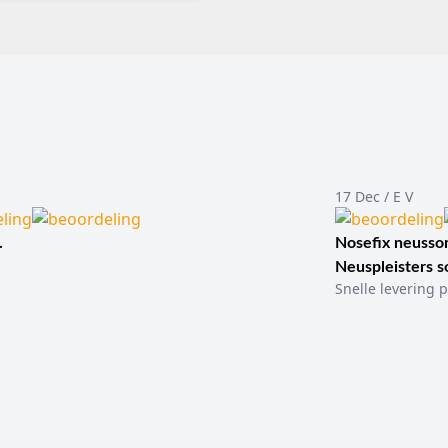
17 Dec / E V
.
Nosefix neusson
Neuspleisters 
Snelle levering p