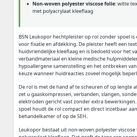
Non-woven polyester viscose folie
: witte te
met polyacrylaat kleeflaag
BSN Leukopor hechtpleister op rol zonder spoel is
voor fixatie en afdekking. De pleister heeft een tex
huidvriendelijke kleeflaag en is bedoeld voor het v
verbandmateriaal en kleine medische hulpmiddele
hypoallergene samenstelling en het ontbreken van l
keuze wanneer huidreacties zoveel mogelijk bepe
De rol is met de hand af te scheuren of op lengte 
zet u gaaskompressen, verbanden, slangen, sondes
elektroden gericht vast zonder extra bewerkingen.
spoel houdt de rol compact en direct inzetbaar aan
behandelkamer of op de SEH.
Leukopor bestaat uit non-woven polyester viscose 
polyacrylaat kleeflaag. Dat geeft de tape een soepel