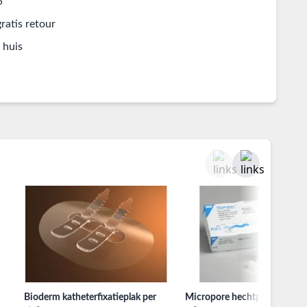
5
ratis retour
 huis
Bioderm katheterfixatieplak per
Micropore hechtpleister tape