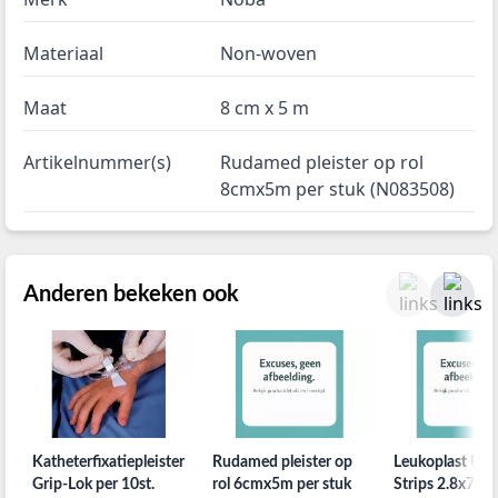
Materiaal
Non-woven
Maat
8 cm x 5 m
Artikelnummer(s)
Rudamed pleister op rol
8cmx5m per stuk (N083508)
Anderen bekeken ook
Katheterfixatiepleister
Rudamed pleister op
Leukoplast Uni
Grip-Lok per 10st.
rol 6cmx5m per stuk
Strips 2.8x7.2cm 