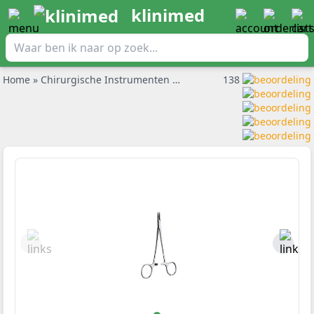
klinimed
Home
»
Chirurgische Instrumenten
»
Naaldvoerder
138
»
Naaldvoerd