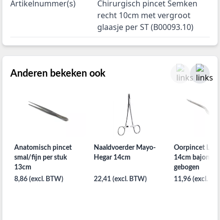
Artikelnummer(s)
Chirurgisch pincet Semken
recht 10cm met vergroot
glaasje per ST (B00093.10)
Anderen bekeken ook
Anatomisch pincet
Naaldvoerder Mayo-
Oorpincet Luc
smal/fijn per stuk
Hegar 14cm
14cm bajonet
13cm
gebogen
8,86 (excl. BTW)
22,41 (excl. BTW)
11,96 (excl. B