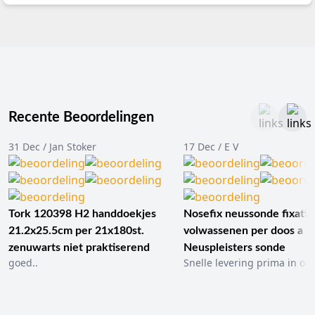
Recente Beoordelingen
31 Dec / Jan Stoker
17 Dec / E V
Tork 120398 H2 handdoekjes
Nosefix neussonde fixatie
21.2x25.5cm per 21x180st.
volwassenen per doos a 1
zenuwarts niet praktiserend
Neuspleisters sonde
goed..
Snelle levering prima in ord