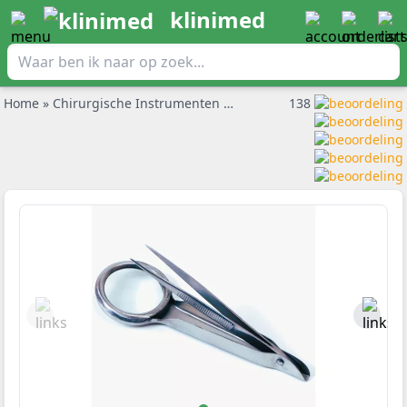
klinimed
Home
»
Chirurgische Instrumenten
»
Pincetten
138
»
Chirurgisch pinc