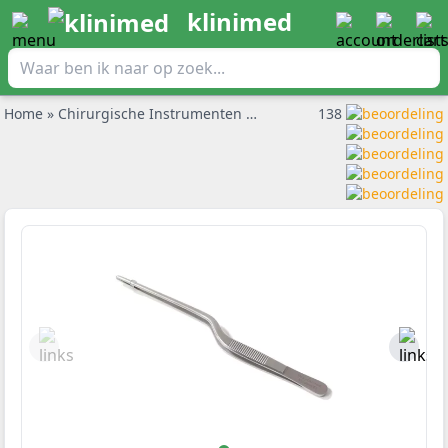
klinimed
Home
»
Chirurgische Instrumenten
»
Pincetten
138
»
Oorpincet Lucae