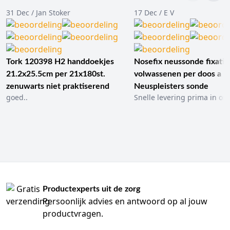
31 Dec / Jan Stoker
17 Dec / E V
Tork 120398 H2 handdoekjes
Nosefix neussonde fixatie
21.2x25.5cm per 21x180st.
volwassenen per doos a 1
zenuwarts niet praktiserend
Neuspleisters sonde
goed..
Snelle levering prima in ord
Productexperts uit de zorg
Persoonlijk advies en antwoord op al jouw
productvragen.