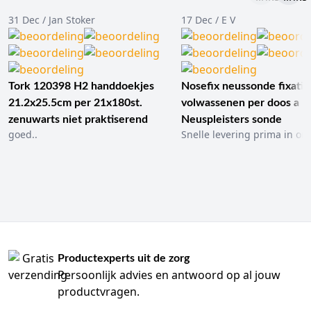
31 Dec / Jan Stoker
17 Dec / E V
Tork 120398 H2 handdoekjes
Nosefix neussonde fixatie
21.2x25.5cm per 21x180st.
volwassenen per doos a 1
zenuwarts niet praktiserend
Neuspleisters sonde
goed..
Snelle levering prima in ord
Productexperts uit de zorg
Persoonlijk advies en antwoord op al jouw
productvragen.