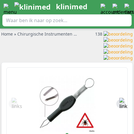
klinimed
Home
»
Chirurgische Instrumenten
»
Pincetten
138
»
Kunststof tekenp