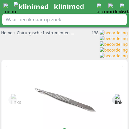
klinimed
Home
»
Chirurgische Instrumenten
»
Pincetten
138
»
Splinterpincet H