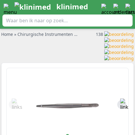
klinimed
Home
»
Chirurgische Instrumenten
»
Pincetten
138
»
Anatomisch pinc