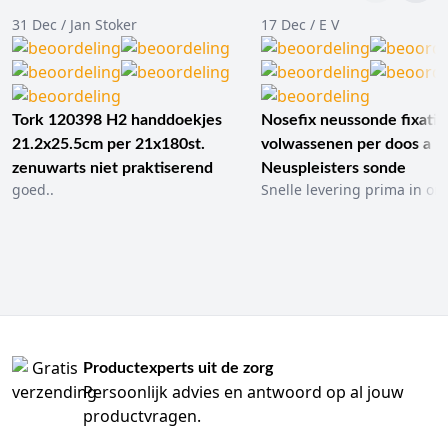
31 Dec / Jan Stoker
17 Dec / E V
Tork 120398 H2 handdoekjes
Nosefix neussonde fixatie
21.2x25.5cm per 21x180st.
volwassenen per doos a 1
zenuwarts niet praktiserend
Neuspleisters sonde
goed..
Snelle levering prima in ord
Productexperts uit de zorg
Persoonlijk advies en antwoord op al jouw
productvragen.