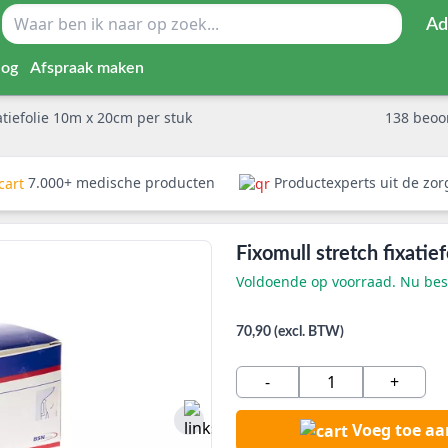
Ad
log
Afspraak maken
xatiefolie 10m x 20cm per stuk
138
beoo
7.000+ medische producten
Productexperts uit de zo
Fixomull stretch fixati
Voldoende op voorraad. Nu best
70,90 (excl. BTW)
-
+
Voeg toe a