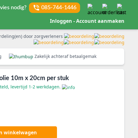
vies nodig?
085-744-1446
Inloggen - Account aanmaken
rdeling(en) door zorgverleners
rg
Zakelijk achteraf betaalgemak
efolie 10m x 20cm per stuk
eld, levertijd 1-2 werkdagen.
an winkelwagen