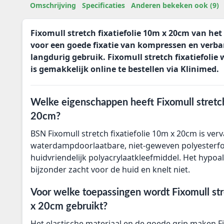
Omschrijving
Specificaties
Anderen bekeken ook (9)
Fixomull stretch fixatiefolie 10m x 20cm van het
voor een goede fixatie van kompressen en verba
langdurig gebruik. Fixomull stretch fixatiefolie 
is gemakkelijk online te bestellen via Klinimed.
Welke eigenschappen heeft Fixomull stretch
20cm?
BSN Fixomull stretch fixatiefolie 10m x 20cm is verv
waterdampdoorlaatbare, niet-geweven polyesterfo
huidvriendelijk polyacrylaatkleefmiddel. Het hypoal
bijzonder zacht voor de huid en knelt niet.
Voor welke toepassingen wordt Fixomull str
x 20cm gebruikt?
Het elastische materiaal en de goede grip maken F