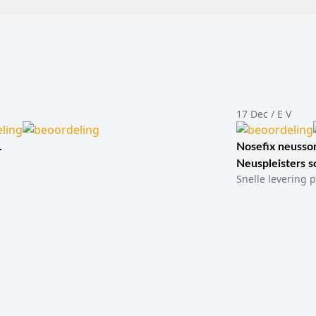
17 Dec / E V
.
Nosefix neusson
Neuspleisters 
Snelle levering p