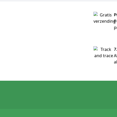
P
P
p
7
A
a