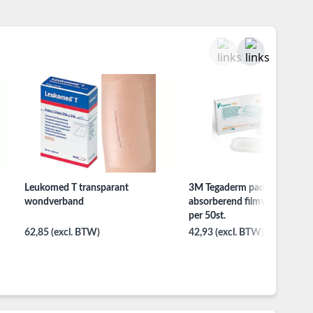
Leukomed T transparant
3M Tegaderm pad chirurgisc
wondverband
absorberend filmverband 9
per 50st.
62,85 (excl. BTW)
42,93 (excl. BTW)