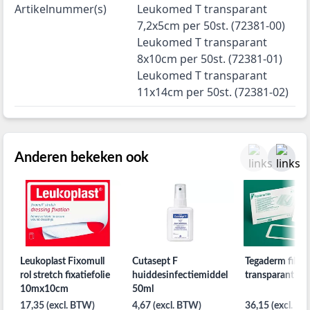
Artikelnummer(s)
Leukomed T transparant
7,2x5cm per 50st. (72381-00)
Leukomed T transparant
8x10cm per 50st. (72381-01)
Leukomed T transparant
11x14cm per 50st. (72381-02)
Anderen bekeken ook
Leukoplast Fixomull
Cutasept F
Tegaderm film
rol stretch fixatiefolie
huiddesinfectiemiddel
transparant
10mx10cm
50ml
17,35 (excl. BTW)
4,67 (excl. BTW)
36,15 (excl. B