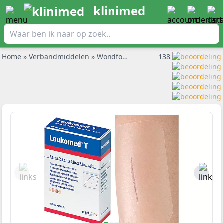
klinimed
Home
»
Verbandmiddelen
»
Wondfolie
»
Leukomed T transparant
138